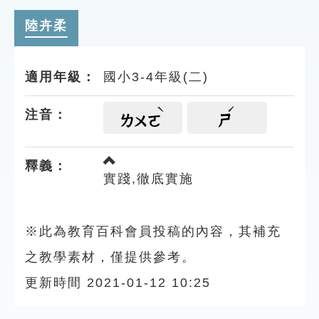
索引選單
陸卉柔
知識索引
單字索引
適用年級：
國小3-4年級(二)
生命大百科索引
注音：
ㄌㄨㄛ
ㄕ
遊戲專區
釋義：
教學應用
實踐,徹底實施
貓頭鷹博士
※此為教育百科會員投稿的內容，其補充
之教學素材，僅提供參考。
更新時間 2021-01-12 10:25