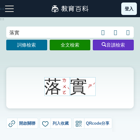
跳
登入
:::
到
主
:::
要
內
語
圖
開
容
注音索引圖示
筆畫索引圖示
部首索引表圖示
言
片
啟
詞條檢索
全文檢索
音讀檢索
搜
搜
鍵
尋
尋
盤
圖
圖
圖
示
示
示
落
實
ㄌ
ˊ
ㄨ
ㄕ
ˋ
ㄛ
網站導覽
生字詞彙表
開啟關聯
列入收藏
QRcode分享
成語故事