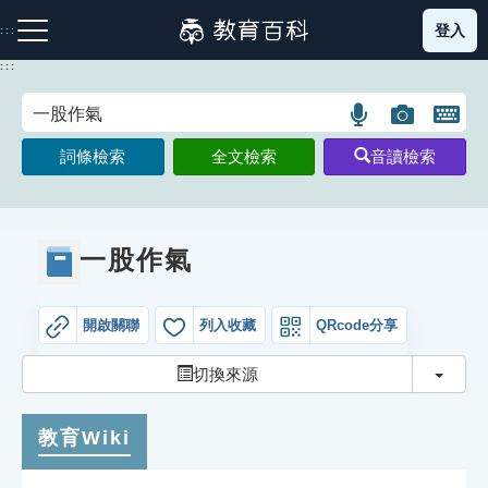
跳
登入
:::
到
主
:::
要
內
語
圖
開
容
注音索引圖示
筆畫索引圖示
部首索引表圖示
言
片
啟
詞條檢索
全文檢索
音讀檢索
搜
搜
鍵
尋
尋
盤
圖
圖
圖
示
示
示
一股作氣
開啟關聯
列入收藏
QRcode分享
網站導覽
切換
切換來源
生字詞彙表
教育Wiki
成語故事