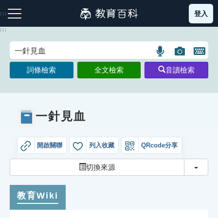
跳
登入
:::
到
主
:::
要
內
語
圖
開
容
注音索引圖示
筆畫索引圖示
部首索引表圖示
言
片
啟
詞條檢索
全文檢索
音讀檢索
搜
搜
鍵
尋
尋
盤
圖
圖
圖
示
示
示
一針見血
開啟關聯
列入收藏
QRcode分享
網站導覽
切換
切換來源
生字詞彙表
教育Wiki
成語故事