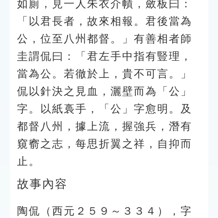
如廁，見一人朱衣介幘，斂板曰：
「以君長者，故來相報。君後當為
公，位至八州都督。」有善相者師
圭謂侃曰：「君左手中指有豎理，
當為公。若徹於上，貴不可言。」
侃以針決之見血，灑壁而為「公」
字。以紙裛手，「公」字愈明。及
都督八州，據上流，握強兵，潛有
窺窬之志，每思折翼之祥，自抑而
止。
故事內容
陶侃（西元２５９～３３４），字