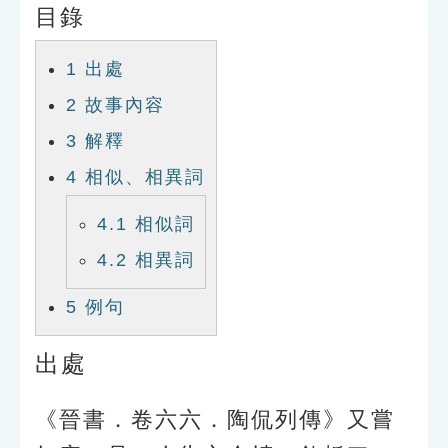
目錄
索引選單
知識索引
1
出處
單字索引
2
故事內容
生命大百科索引
3
解釋
4
相似、相異詞
遊戲專區
4.1
相似詞
教學應用
4.2
相異詞
貓頭鷹博士
5
例句
出處
《晉書．卷六六．陶侃列傳》又嘗