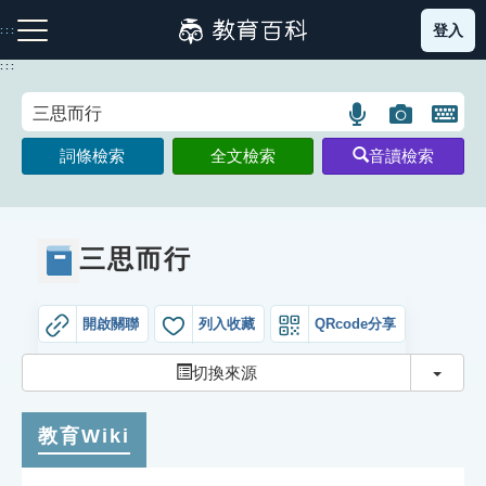
跳
登入
:::
到
主
:::
要
內
語
圖
開
容
注音索引圖示
筆畫索引圖示
部首索引表圖示
言
片
啟
詞條檢索
全文檢索
音讀檢索
搜
搜
鍵
尋
尋
盤
圖
圖
圖
示
示
示
三思而行
開啟關聯
列入收藏
QRcode分享
網站導覽
切換
切換來源
生字詞彙表
教育Wiki
成語故事