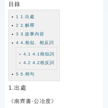
目錄
索引選單
知識索引
1
1.出處
單字索引
2
2.解釋
生命大百科索引
3
3.故事內容
4
4.相似、相反詞
遊戲專區
4.1
4.1相似詞
教學應用
4.2
4.2相反詞
貓頭鷹博士
5
5.例句
1.出處
《南齊書·公冶度》