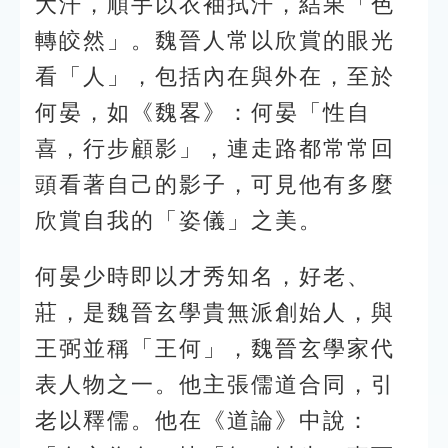
大汗，順手以衣袖拭汗，結果「色
轉皎然」。魏晉人常以欣賞的眼光
看「人」，包括內在與外在，至於
何晏，如《魏畧》：何晏「性自
喜，行步顧影」，連走路都常常回
頭看著自己的影子，可見他有多麼
欣賞自我的「姿儀」之美。
何晏少時即以才秀知名，好老、
莊，是魏晉玄學貴無派創始人，與
王弼並稱「王何」，魏晉玄學家代
表人物之一。他主張儒道合同，引
老以釋儒。他在《道論》中說：