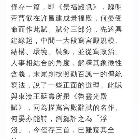
僅存一篇，即《景福殿賦》，魏明
帝曹叡在許昌建成景福殿，何晏受
命而作此賦。賦分三部分，先述興
建緣起，中間一大段寫宮殿規模、
結構、環境、裝飾，並從寫政治、
人事相結合的角度，解釋其象徵性
含義，末尾則按照勸百諷一的傳統
寫法，說了一些正面的道理。此賦
與東漢王延壽所撰《魯靈光殿
賦》，同為描寫宮殿辭賦的名作。
何晏亦能詩，劉勰評之為「浮
淺」，今僅存三首，已難窺其全