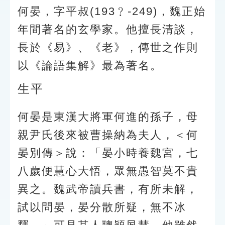
索引選單
何晏，字平叔(193﹖-249)，魏正始
知識索引
年間著名的玄學家。他擅長清談，
長於《易》、《老》，傳世之作則
單字索引
以《論語集解》最為著名。
生命大百科索引
生平
遊戲專區
何晏是東漢大將軍何進的孫子，母
教學應用
親尹氏後來被曹操納為夫人，＜何
貓頭鷹博士
晏別傳＞說：「晏小時養魏宮，七
八歲便慧心大悟，眾無愚智莫不貴
異之。魏武帝讀兵書，有所未解，
試以問晏，晏分散所疑，無不冰