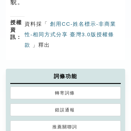
貌。
授權
資料採「
創用CC-姓名標示-非商業
資
性-相同方式分享 臺灣3.0版授權條
訊：
款
」釋出
詞條功能
轉寄詞條
錯誤通報
推薦關聯詞