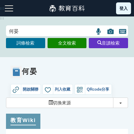
跳
登入
:::
到
主
:::
要
內
語
圖
開
容
注音索引圖示
筆畫索引圖示
部首索引表圖示
言
片
啟
詞條檢索
全文檢索
音讀檢索
搜
搜
鍵
尋
尋
盤
圖
圖
圖
示
示
示
何晏
開啟關聯
列入收藏
QRcode分享
網站導覽
切換
切換來源
生字詞彙表
教育Wiki
成語故事