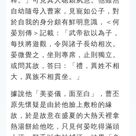
釋。」可見其人聰穎夙慧。他雖然
自幼隨母入曹家，見寵如公子，對
於自我的身分頗有鮮明意識，＜何
晏別傳＞記載：「武帝欲以為子，
每扶將遊觀，令與諸子長幼相次。
晏微覺之，坐則專席，止則獨立。
或問其故，答曰：「禮，異姓不相
大，異族不相貫坐。」
據說他「美姿儀，面至白」，曹丕
原先懷疑是由於他臉上敷粉的緣
故，於是故意在盛夏的大熱天裡拿
熱湯餅給他吃，只見何晏吃得滿頭