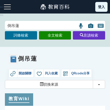
跳
登入
:::
到
主
:::
要
內
語
圖
開
容
注音索引圖示
筆畫索引圖示
部首索引表圖示
言
片
啟
詞條檢索
全文檢索
音讀檢索
搜
搜
鍵
尋
尋
盤
圖
圖
圖
示
示
示
倒吊蓮
開啟關聯
列入收藏
QRcode分享
網站導覽
切換
切換來源
生字詞彙表
教育Wiki
成語故事