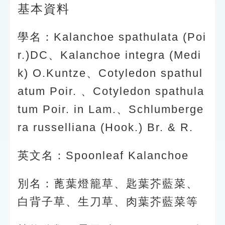
基本資料
學名：Kalanchoe spathulata (Poi
r.)DC、Kalanchoe integra (Medi
k) O.Kuntze、Cotyledon spathul
atum Poir. 、Cotyledon spathula
tum Poir. in Lam.、Schlumberge
ra russelliana (Hook.) Br. & R.
英文名：Spoonleaf Kalanchoe
別名：蓖葉燈籠草、匙葉芥藍菜、
白背子草、生刀草、肉葉芥藍菜等