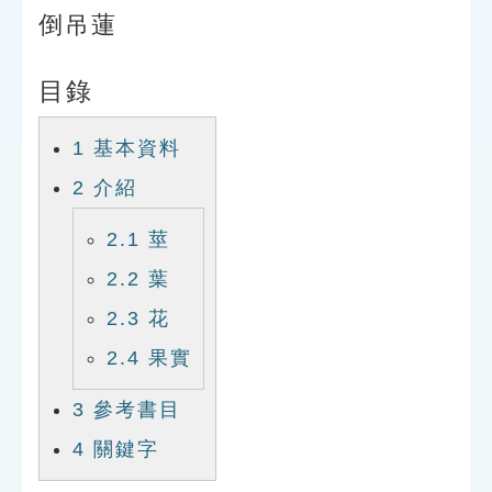
索引選單
倒吊蓮
知識索引
目錄
單字索引
生命大百科索引
1
基本資料
2
介紹
遊戲專區
2.1
莖
教學應用
2.2
葉
2.3
花
貓頭鷹博士
2.4
果實
3
參考書目
4
關鍵字