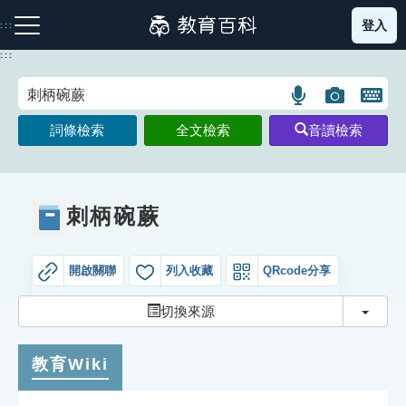
跳
登入
:::
到
主
:::
要
內
語
圖
開
容
注音索引圖示
筆畫索引圖示
部首索引表圖示
言
片
啟
詞條檢索
全文檢索
音讀檢索
搜
搜
鍵
尋
尋
盤
圖
圖
圖
示
示
示
刺柄碗蕨
開啟關聯
列入收藏
QRcode分享
網站導覽
切換
切換來源
生字詞彙表
教育Wiki
成語故事