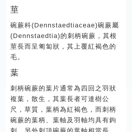
莖
碗蕨科(Dennstaedtiaceae)碗蕨屬
(Dennstaedtia)的刺柄碗蕨，其根
莖長而呈匍匐狀，其上覆紅褐色的
毛。
葉
刺柄碗蕨的葉片通常為四回之羽狀
複葉，散生，其葉長者可達樹公
尺，草質，葉柄為紅褐色，而刺柄
碗蕨的葉柄、葉軸及羽軸均具有鉤
刺。另外刺頂碗蕨的葉軸相當長，