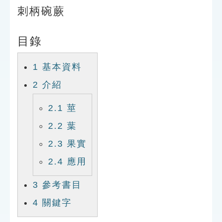
索引選單
刺柄碗蕨
知識索引
目錄
單字索引
生命大百科索引
1
基本資料
2
介紹
遊戲專區
2.1
莖
教學應用
2.2
葉
2.3
果實
貓頭鷹博士
2.4
應用
3
參考書目
4
關鍵字