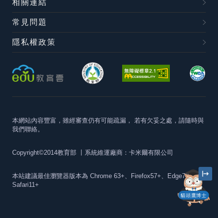
相關連結
常見問題
隱私權政策
本網站內容豐富，雖經審查仍有可能疏漏，
若有欠妥之處，請隨時與
我們聯絡。
Copyright©2014教育部
丨系統維運廠商：卡米爾有限公司
本站建議最佳瀏覽器版本為
Chrome 63+、Firefox57+、Edge79+及
Safari11+
貓頭鷹博士