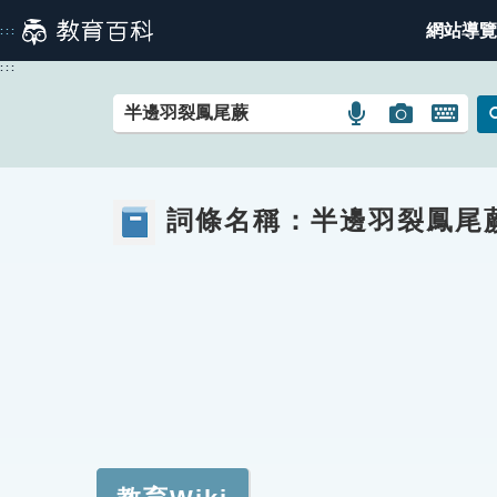
跳
網站導覽
:::
到
主
:::
要
內
語
圖
開
容
言
片
啟
搜
搜
鍵
尋
尋
盤
詞條名稱：
半邊羽裂鳳尾
圖
圖
圖
示
示
示