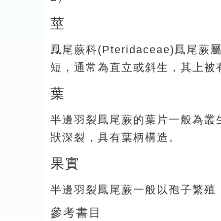
莖
鳳尾蕨科(Pteridaceae)鳳
短，通常為直立或斜生，其上被
葉
半邊羽裂鳳尾蕨的葉片一般為叢
狀深裂，具有葉柄構造。
果實
半邊羽裂鳳尾蕨一般以孢子繁殖
參考書目