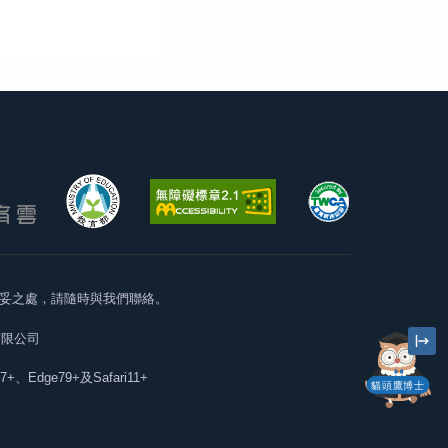
妥之處，請隨時與我們聯絡。
有限公司
57+、Edge79+及Safari11+
貓頭鷹博士