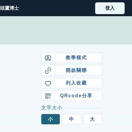
頭鷹博士
登入
教學模式
開啟關聯
列入收藏
QRcode分享
文字大小
小
中
大