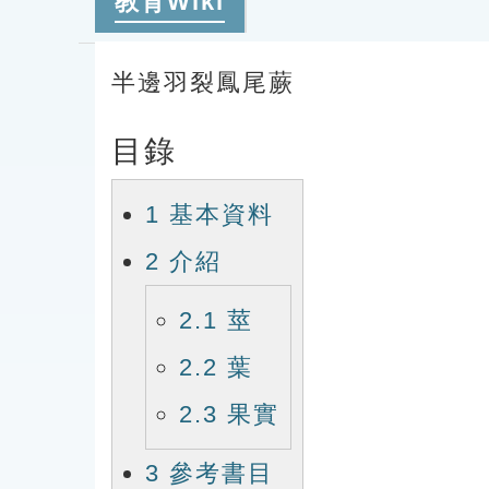
教育Wiki
半邊羽裂鳳尾蕨
目錄
1
基本資料
2
介紹
2.1
莖
2.2
葉
2.3
果實
3
參考書目