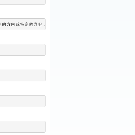
定的方向或特定的喜好，因此是「至公無私」的。後來「大公無私」