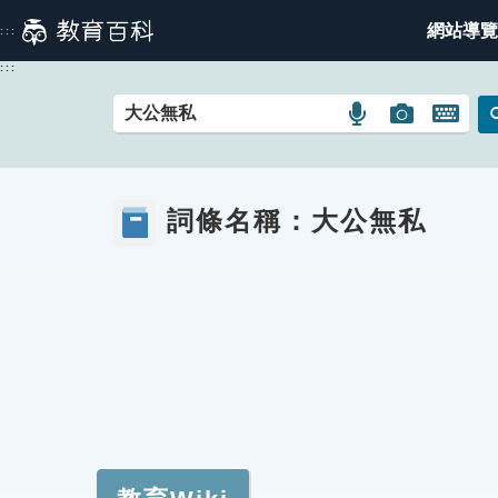
跳
網站導覽
:::
到
主
:::
要
內
語
圖
開
容
言
片
啟
搜
搜
鍵
尋
尋
盤
詞條名稱：
大公無私
圖
圖
圖
示
示
示