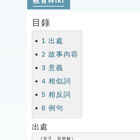
教育Wiki
目錄
1
出處
2
故事內容
3
意義
4
相似詞
5
相反詞
6
例句
出處
 《管子．形勢解》