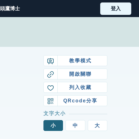
頭鷹博士
登入
教學模式
開啟關聯
列入收藏
QRcode分享
文字大小
小
中
大