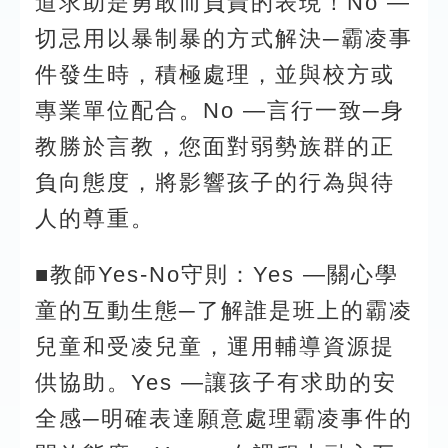
道求助是勇敢而負責的表現！No —
切忌用以暴制暴的方式解決─霸凌事
件發生時，積極處理，並與校方或
專業單位配合。No —言行一致─身
教勝於言教，您面對弱勢族群的正
負向態度，將影響孩子的行為與待
人的尊重。
■教師Yes-No守則：Yes —關心學
童的互動生態─了解誰是班上的霸凌
兒童和受凌兒童，運用輔導資源提
供協助。Yes —讓孩子有求助的安
全感─明確表達願意處理霸凌事件的