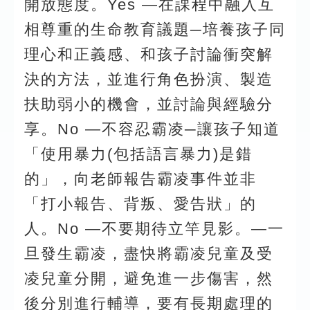
開放態度。Yes —在課程中融入互
相尊重的生命教育議題─培養孩子同
理心和正義感、和孩子討論衝突解
決的方法，並進行角色扮演、製造
扶助弱小的機會，並討論與經驗分
享。No —不容忍霸凌─讓孩子知道
「使用暴力(包括語言暴力)是錯
的」，向老師報告霸凌事件並非
「打小報告、背叛、愛告狀」的
人。No —不要期待立竿見影。—一
旦發生霸凌，盡快將霸凌兒童及受
凌兒童分開，避免進一步傷害，然
後分別進行輔導，要有長期處理的