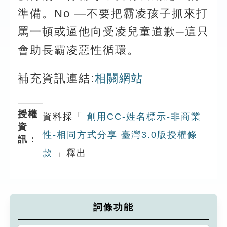
準備。No —不要把霸凌孩子抓來打
罵一頓或逼他向受凌兒童道歉─這只
會助長霸凌惡性循環。
補充資訊連結:
相關網站
授權
資料採「
創用CC-姓名標示-非商業
資
性-相同方式分享 臺灣3.0版授權條
訊：
款
」釋出
詞條功能