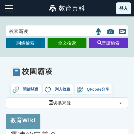
跳
登入
:::
到
主
:::
要
內
語
圖
開
容
注音索引圖示
筆畫索引圖示
部首索引表圖示
言
片
啟
詞條檢索
全文檢索
音讀檢索
搜
搜
鍵
尋
尋
盤
圖
圖
圖
示
示
示
校園霸凌
開啟關聯
列入收藏
QRcode分享
網站導覽
切換
切換來源
生字詞彙表
教育Wiki
成語故事