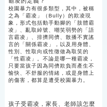
霸凌的定義？
索引選單
校園暴力有很多類型，其中，被稱
知識索引
之為「霸凌」（Bully）的欺凌現
單字索引
象，形式包括動手動腳的「肢體霸
凌」、亂取綽號、嘲笑弱勢的「語
生命大百科索引
言霸凌」、排擠同儕、散播不實謠
言的「關係霸凌」，以及用身體、
遊戲專區
性別、性取向或性徵做為取笑的
教學應用
「性霸凌」。不論是哪一種霸凌，
只要當孩子因為同儕欺負而產生不
貓頭鷹博士
愉快、不舒服的情緒，或是身體上
的傷害，都算是遭受校園暴力。
孩子受霸凌，家長、老師該怎麼