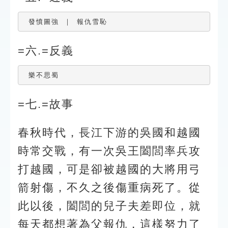
 發憤圖強 ｜ 報仇雪恥
=六.=反義
 樂不思蜀
=七.=故事
春秋時代，長江下游的吳國和越國
時常交戰，有一次吳王闔閭率兵攻
打越國，可是卻被越國的大將用弓
箭射傷，不久之後傷重病死了。從
此以後，闔閭的兒子夫差即位，就
每天都想著為父報仇，這樣努力了