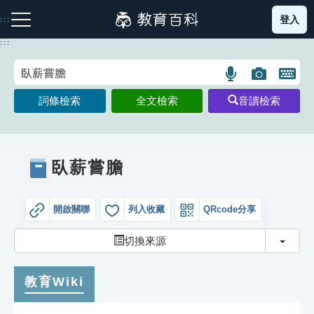
跳
登入
:::
到
主
:::
要
內
語
圖
開
容
注音索引圖示
筆畫索引圖示
部首索引表圖示
言
片
啟
詞條檢索
全文檢索
音讀檢索
搜
搜
鍵
尋
尋
盤
圖
圖
圖
示
示
示
臥薪嘗膽
開啟關聯
列入收藏
QRcode分享
網站導覽
切換
切換來源
生字詞彙表
教育Wiki
成語故事