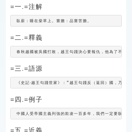
索引選單
=一.=注解
知識索引
 臥薪：睡在柴草上。嘗膽：品嘗苦膽。
單字索引
=二.=釋義
生命大百科索引
 春秋越國被吳國打敗，越王勾踐決心要報仇，他為了不忘
遊戲專區
=三.=語源
教學應用
 《史記‧越王勾踐世家》：“越王勾踐反（返回）國，乃苦
貓頭鷹博士
=四.=例子
 中國人受帝國主義列強的欺凌一百多年，我們一定要臥薪嘗
=五.=近義