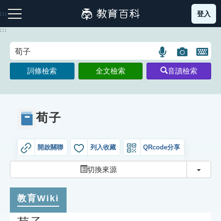
跳
登入
:::
到
主
:::
要
內
語
圖
開
容
注音索引圖示
筆畫索引圖示
部首索引表圖示
言
片
啟
詞條檢索
全文檢索
音讀檢索
搜
搜
鍵
尋
尋
盤
圖
圖
圖
示
示
示
荀子
開啟關聯
列入收藏
QRcode分享
網站導覽
切換
切換來源
生字詞彙表
教育Wiki
成語故事