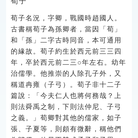
荀子
索引選單
知識索引
荀子名況，字卿，戰國時趙國人。
古書稱荀子為孫卿者，當因「荀」
單字索引
和「孫」二字古時同音，本可通用
生命大百科索引
的緣故。荀子約生於西元前三三四
遊戲專區
年，卒於西元前二三○年左右。幼年
治儒學。他推崇的人除孔子外，又
教學應用
稱道冉雍（子弓）。荀子非十二子
貓頭鷹博士
篇說：「今夫仁人也將何務哉？上
則法舜禹之制，下則法仲尼、子弓
之義。」荀卿對其他的儒家，如子
張、子夏等，則頗有微辭，稱他們