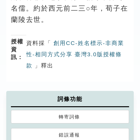
名儒。約於西元前二三○年，荀子在
蘭陵去世。
授權
資料採「
創用CC-姓名標示-非商業
資
性-相同方式分享 臺灣3.0版授權條
訊：
款
」釋出
詞條功能
轉寄詞條
錯誤通報