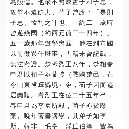
為賤儒。他最不贊成孟子和子思，
攻擊不遺餘力。荀子曾說：「是則
子思、孟軻之罪也。」約二十歲時
曾遊燕國（約西元前三一四年）。
五十歲那年遊學齊國。他在到齊國
以前做過什麼事，古籍未曾記載，
無法考證。楚考烈王八年，楚相春
申君以荀子為蘭陵（戰國楚邑，在
今山東省嶧縣境）令，荀子因而遷
居蘭陵。考烈王在位二十五年卒，
春申君為李園所殺，荀子亦被廢
棄。晚年著書講學，其弟子如李
斯、韓非、毛亨、浮丘伯等，皆為