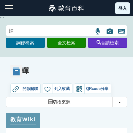
跳
登入
:::
到
主
:::
要
內
語
圖
開
容
注音索引圖示
筆畫索引圖示
部首索引表圖示
言
片
啟
詞條檢索
全文檢索
音讀檢索
搜
搜
鍵
尋
尋
盤
圖
圖
圖
示
示
示
蟬
開啟關聯
列入收藏
QRcode分享
網站導覽
切換
切換來源
生字詞彙表
教育Wiki
成語故事