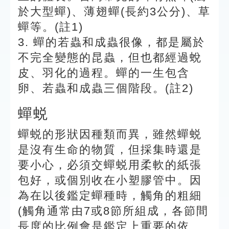
於大型蟬)、薄翅蟬(長約3公分)、草
蟬等。(註1)
3. 蟬的若蟲和成蟲很像，都是屬於
不完全變態的昆蟲，但也都經過蛻
皮、羽化的過程。蟬的一生包含
卵、若蟲和成蟲三個階段。(註2)
蟬蜕
蟬蜕的形狀因種類而異，雖然蟬蜕
是沒有生命的物質，但採集時還是
要小心，必須交蟬蜕用柔軟的紙張
包好，或個別收在小塑膠管中。因
為在以後鑑定蟬種時，觸角的粗細
(觸角通常由7或8節所組成，各節間
長度的比例會是鑑定上重要的依