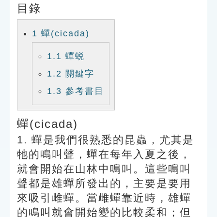
目錄
索引選單
知識索引
1
蟬(cicada)
單字索引
1.1
蟬蜕
生命大百科索引
1.2
關鍵字
1.3
參考書目
遊戲專區
教學應用
蟬(cicada)
1. 蟬是我們很熟悉的昆蟲，尤其是
貓頭鷹博士
牠的鳴叫聲，蟬在每年入夏之後，
就會開始在山林中鳴叫。這些鳴叫
聲都是雄蟬所發出的，主要是要用
來吸引雌蟬。當雌蟬靠近時，雄蟬
的鳴叫就會開始變的比較柔和；但