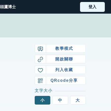
頭鷹博士
登入
教學模式
開啟關聯
列入收藏
QRcode分享
文字大小
小
中
大