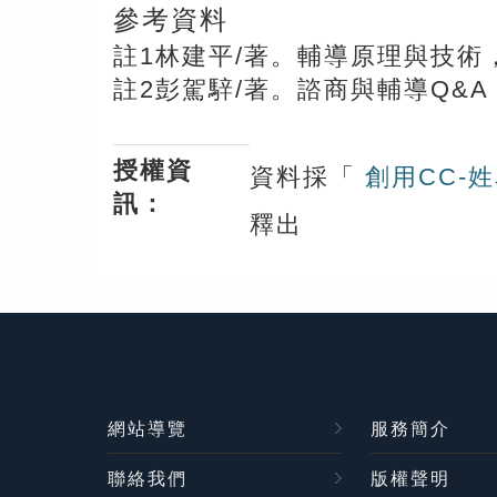
參考資料
註1林建平/著。輔導原理與技術，
註2彭駕騂/著。諮商與輔導Q&A
授權資
資料採「
創用CC-姓
訊：
釋出
網站導覽
服務簡介
聯絡我們
版權聲明