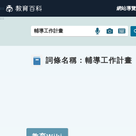
跳
網站導覽
:::
到
主
:::
要
內
語
圖
開
容
言
片
啟
搜
搜
鍵
尋
尋
盤
詞條名稱：
輔導工作計畫
圖
圖
圖
示
示
示