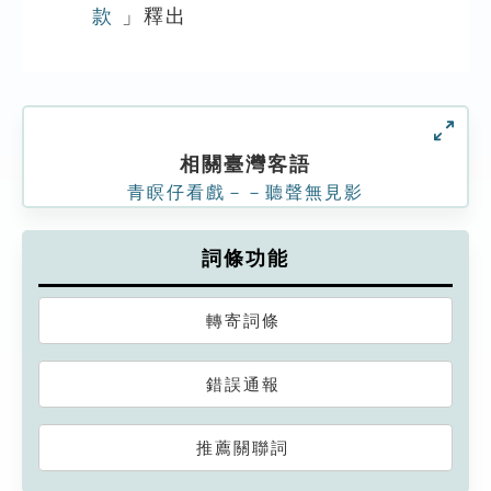
款
」釋出
相關臺灣客語
青瞑仔看戲－－聽聲無見影
詞條功能
轉寄詞條
錯誤通報
推薦關聯詞