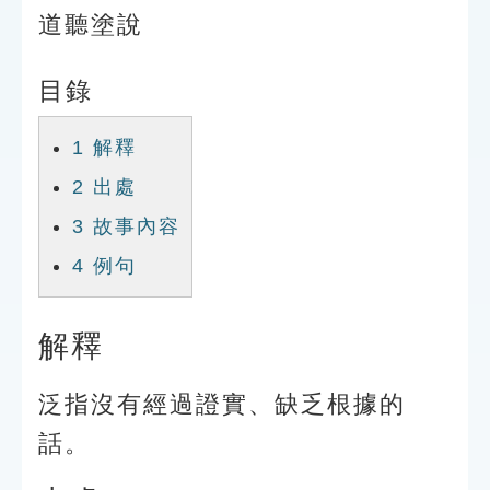
索引選單
道聽塗說
知識索引
目錄
單字索引
生命大百科索引
1
解釋
2
出處
遊戲專區
3
故事內容
教學應用
4
例句
貓頭鷹博士
解釋
泛指沒有經過證實、缺乏根據的
話。