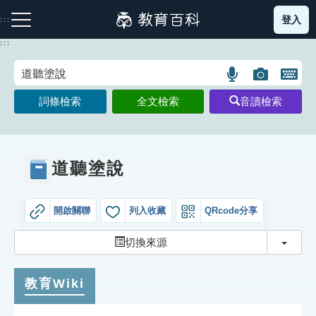
跳
登入
:::
到
主
:::
要
內
語
圖
開
容
注音索引圖示
筆畫索引圖示
部首索引表圖示
言
片
啟
詞條檢索
全文檢索
音讀檢索
搜
搜
鍵
尋
尋
盤
圖
圖
圖
示
示
示
道聽塗說
開啟關聯
列入收藏
QRcode分享
網站導覽
切換
切換來源
生字詞彙表
教育Wiki
成語故事