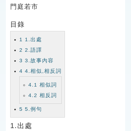
索引選單
門庭若市
知識索引
目錄
單字索引
生命大百科索引
1
1.出處
2
2.語譯
遊戲專區
3
3.故事內容
教學應用
4
4.相似,相反詞
4.1
相似詞
貓頭鷹博士
4.2
相反詞
5
5.例句
1.出處