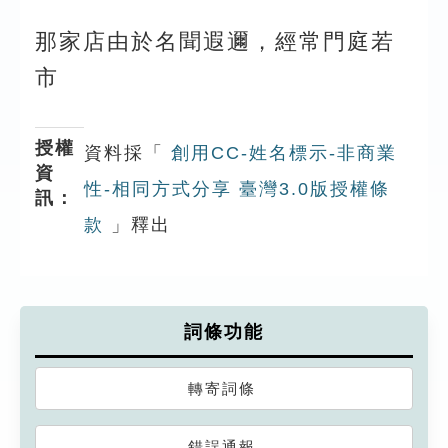
那家店由於名聞遐邇，經常門庭若
市
授權
資料採「
創用CC-姓名標示-非商業
資
性-相同方式分享 臺灣3.0版授權條
訊：
款
」釋出
詞條功能
轉寄詞條
錯誤通報