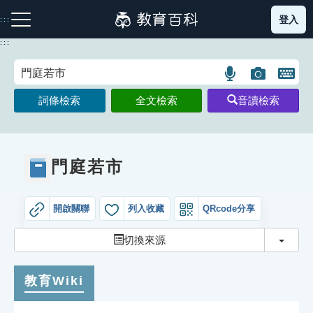
跳
登入
:::
到
主
:::
要
內
語
圖
開
容
注音索引圖示
筆畫索引圖示
部首索引表圖示
言
片
啟
詞條檢索
全文檢索
音讀檢索
搜
搜
鍵
尋
尋
盤
圖
圖
圖
示
示
示
門庭若市
開啟關聯
列入收藏
QRcode分享
網站導覽
切換
切換來源
生字詞彙表
教育Wiki
成語故事