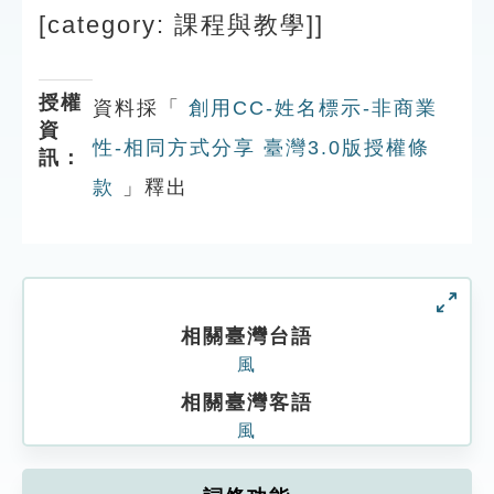
索引選單
[category: 課程與教學]]
知識索引
單字索引
授權
資料採「
創用CC-姓名標示-非商業
資
生命大百科索引
性-相同方式分享 臺灣3.0版授權條
訊：
款
」釋出
遊戲專區
教學應用
貓頭鷹博士
相關臺灣台語
風
相關臺灣客語
風