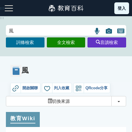
跳
登入
:::
到
主
:::
要
內
語
圖
開
容
注音索引圖示
筆畫索引圖示
部首索引表圖示
言
片
啟
詞條檢索
全文檢索
音讀檢索
搜
搜
鍵
尋
尋
盤
圖
圖
圖
示
示
示
風
開啟關聯
列入收藏
QRcode分享
網站導覽
切換
切換來源
生字詞彙表
教育Wiki
成語故事