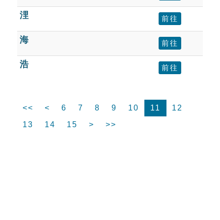
浬
前往
海
前往
浩
前往
<<
<
6
7
8
9
10
11
12
13
14
15
>
>>