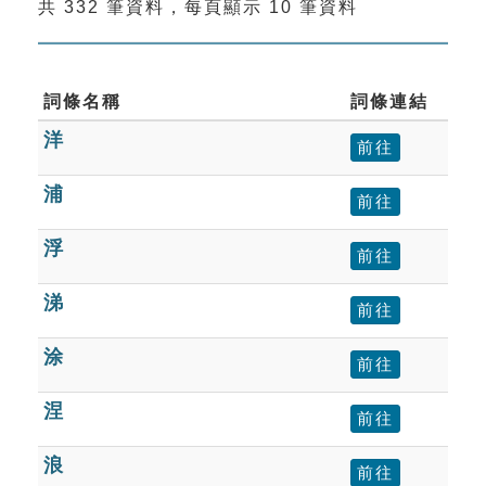
共 332 筆資料，每頁顯示 10 筆資料
索引選單
知識索引
單字索引
詞條名稱
詞條連結
洋
生命大百科索引
前往
浦
前往
遊戲專區
浮
前往
教學應用
涕
前往
貓頭鷹博士
涂
前往
涅
前往
浪
前往