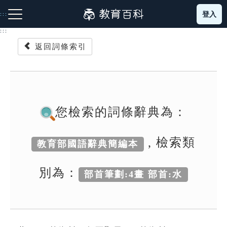
跳
登入
:::
到
主
:::
要
返回詞條索引
內
容
注音索引圖示
筆畫索引圖示
部首索引表圖示
您檢索的詞條辭典為：
, 檢索類
教育部國語辭典簡編本
網站導覽
別為：
部首筆劃:4畫 部首:水
生字詞彙表
成語故事