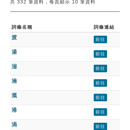
共 332 筆資料，每頁顯示 10 筆資料
索引選單
知識索引
單字索引
詞條名稱
詞條連結
渡
生命大百科索引
前往
湯
前往
遊戲專區
湍
前往
教學應用
湳
前往
貓頭鷹博士
溉
前往
港
前往
渦
前往