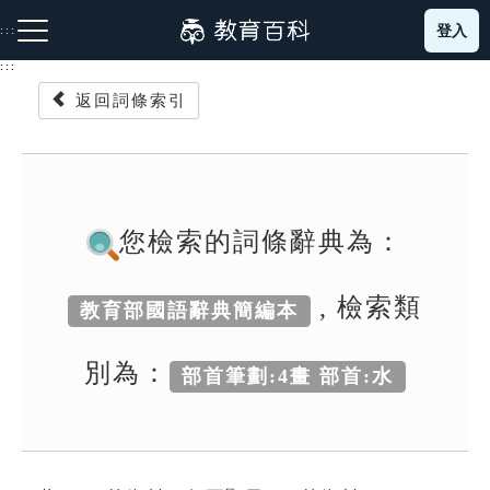
跳
登入
:::
到
主
:::
要
返回詞條索引
內
容
注音索引圖示
筆畫索引圖示
部首索引表圖示
您檢索的詞條辭典為：
, 檢索類
教育部國語辭典簡編本
網站導覽
別為：
部首筆劃:4畫 部首:水
生字詞彙表
成語故事