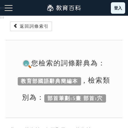
跳
登入
:::
到
主
:::
要
返回詞條索引
內
容
注音索引圖示
筆畫索引圖示
部首索引表圖示
您檢索的詞條辭典為：
, 檢索類
教育部國語辭典簡編本
網站導覽
別為：
部首筆劃:5畫 部首:穴
生字詞彙表
成語故事