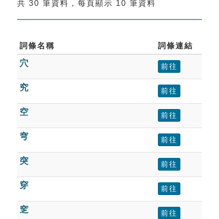
共 30 筆資料，每頁顯示 10 筆資料
索引選單
知識索引
單字索引
詞條名稱
詞條連結
穴
生命大百科索引
前往
究
前往
遊戲專區
空
前往
教學應用
穹
前往
貓頭鷹博士
突
前往
穿
前往
窆
前往