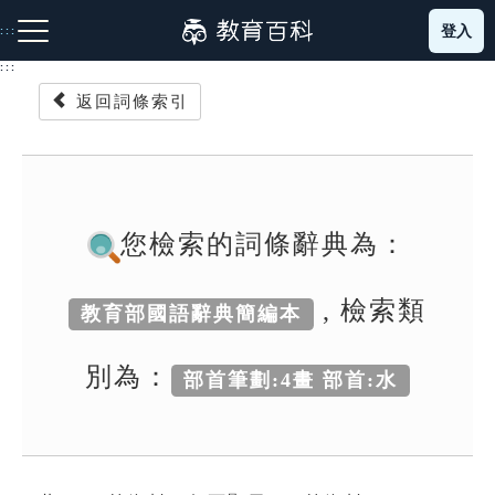
跳
登入
:::
到
主
:::
要
返回詞條索引
內
容
注音索引圖示
筆畫索引圖示
部首索引表圖示
您檢索的詞條辭典為：
, 檢索類
教育部國語辭典簡編本
網站導覽
別為：
部首筆劃:4畫 部首:水
生字詞彙表
成語故事