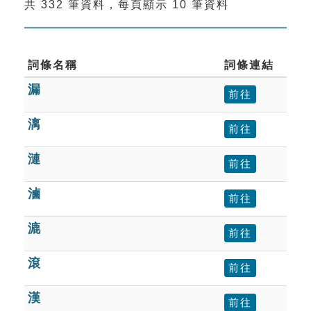
共 332 筆資料，每頁顯示 10 筆資料
索引選單
知識索引
單字索引
詞條名稱
詞條連結
漏
生命大百科索引
前往
漓
前往
遊戲專區
漣
前往
教學應用
滷
前往
貓頭鷹博士
漉
前往
滾
前往
漢
前往