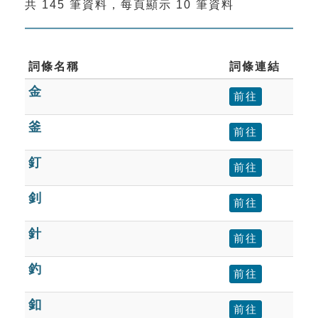
共 145 筆資料，每頁顯示 10 筆資料
索引選單
知識索引
單字索引
詞條名稱
詞條連結
金
生命大百科索引
前往
釜
前往
遊戲專區
釘
前往
教學應用
釗
前往
貓頭鷹博士
針
前往
釣
前往
釦
前往