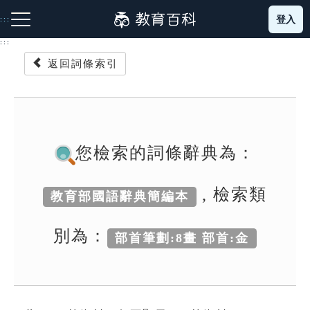
跳
登入
:::
到
主
:::
要
返回詞條索引
內
容
注音索引圖示
筆畫索引圖示
部首索引表圖示
您檢索的詞條辭典為：
, 檢索類
教育部國語辭典簡編本
網站導覽
別為：
部首筆劃:8畫 部首:金
生字詞彙表
成語故事