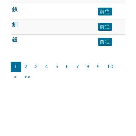
釵
前往
釧
前往
鈑
前往
1
2
3
4
5
6
7
8
9
10
>
>>