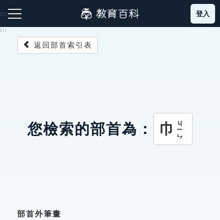
跳
登入
:::
到
主
:::
要
返回部首索引表
內
容
注音索引圖示
筆畫索引圖示
部首索引表圖示
ㄐㄧㄣ
巾
您檢索的部首為：
網站導覽
生字詞彙表
成語故事
部首外筆畫