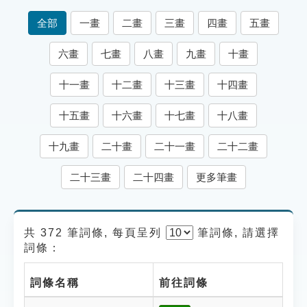
索引選單
全部
一畫
二畫
三畫
四畫
五畫
知識索引
六畫
七畫
八畫
九畫
十畫
單字索引
十一畫
十二畫
十三畫
十四畫
生命大百科索引
十五畫
十六畫
十七畫
十八畫
遊戲專區
十九畫
二十畫
二十一畫
二十二畫
教學應用
二十三畫
二十四畫
更多筆畫
貓頭鷹博士
共 372 筆詞條, 每頁呈列
筆
詞條, 請選擇
詞條：
詞條名稱
前往詞條