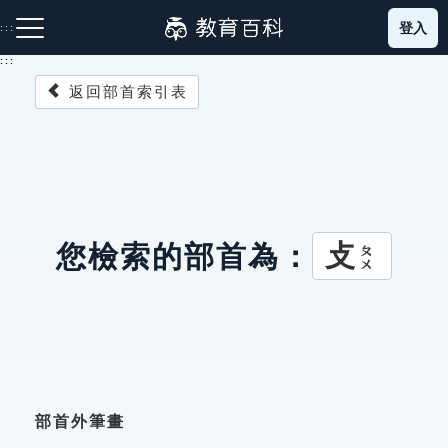
跳
登入
:::
到
主
:::
要
返回部首索引表
內
容
注音索引圖示
筆畫索引圖示
部首索引表圖示
攴
您檢索的部首為：
ㄆㄨ
網站導覽
生字詞彙表
成語故事
部首外筆畫