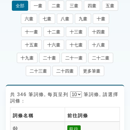
索引選單
全部
一畫
二畫
三畫
四畫
五畫
知識索引
六畫
七畫
八畫
九畫
十畫
單字索引
十一畫
十二畫
十三畫
十四畫
生命大百科索引
十五畫
十六畫
十七畫
十八畫
遊戲專區
十九畫
二十畫
二十一畫
二十二畫
教學應用
二十三畫
二十四畫
更多筆畫
貓頭鷹博士
共 346 筆詞條, 每頁呈列
筆
詞條, 請選擇
詞條：
詞條名稱
前往詞條
㪕
前往