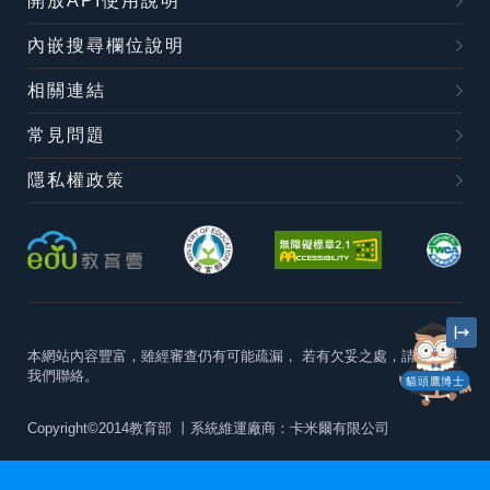
開放API使用說明
內嵌搜尋欄位說明
相關連結
常見問題
隱私權政策
本網站內容豐富，雖經審查仍有可能疏漏，
若有欠妥之處，請隨時與
我們聯絡。
貓頭鷹博士
Copyright©2014教育部
丨系統維運廠商：卡米爾有限公司
本站建議最佳瀏覽器版本為
Chrome 63+、Firefox57+、Edge79+及