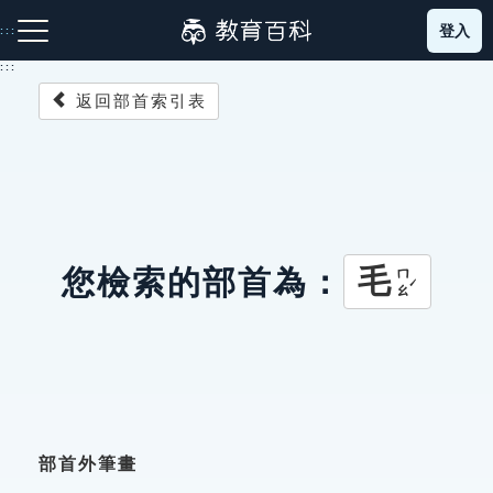
跳
登入
:::
到
主
:::
要
返回部首索引表
內
容
注音索引圖示
筆畫索引圖示
部首索引表圖示
毛
您檢索的部首為：
ㄇㄠˊ
網站導覽
生字詞彙表
成語故事
部首外筆畫