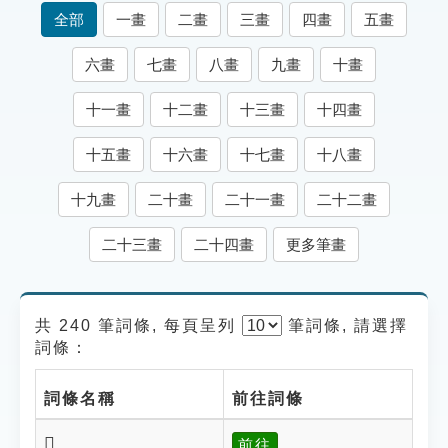
索引選單
全部
一畫
二畫
三畫
四畫
五畫
知識索引
六畫
七畫
八畫
九畫
十畫
單字索引
十一畫
十二畫
十三畫
十四畫
生命大百科索引
十五畫
十六畫
十七畫
十八畫
遊戲專區
十九畫
二十畫
二十一畫
二十二畫
教學應用
二十三畫
二十四畫
更多筆畫
貓頭鷹博士
共 240 筆詞條, 每頁呈列
筆
詞條, 請選擇
詞條：
詞條名稱
前往詞條
𣬮
前往