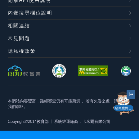
開放API使用說明
內嵌搜尋欄位說明
相關連結
常見問題
隱私權政策
本網站內容豐富，雖經審查仍有可能疏漏，
若有欠妥之處，請隨時與
我們聯絡。
貓頭鷹博士
Copyright©2014教育部
丨系統維運廠商：卡米爾有限公司
本站建議最佳瀏覽器版本為
Chrome 63+、Firefox57+、Edge79+及