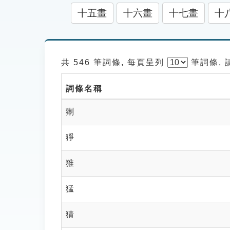
十五畫
十六畫
十七畫
十
共 546 筆詞條, 每頁呈列
筆
詞條,
詞條名稱
猘
猙
猚
猛
猜