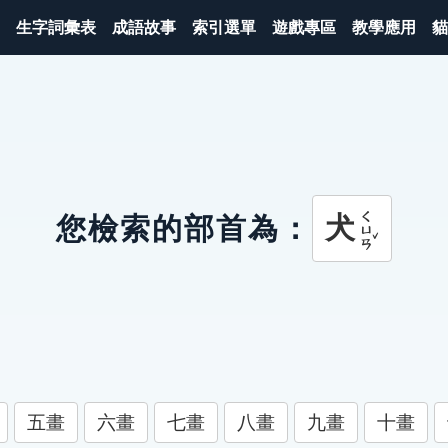
生字詞彙表
成語故事
索引選單
遊戲專區
教學應用
貓
ㄑㄩㄢˇ
犬
您檢索的部首為：
五畫
六畫
七畫
八畫
九畫
十畫