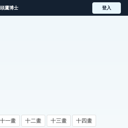
頭鷹博士
登入
十一畫
十二畫
十三畫
十四畫