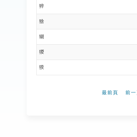
猝
猞
猢
猣
猤
最前頁
前一