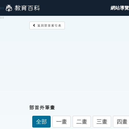
跳
網站導覽
:::
到
主
:::
要
返回部首索引表
內
容
部首外筆畫
全部
一畫
二畫
三畫
四畫