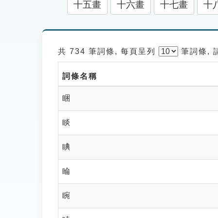
十五畫
十六畫
十七畫
十
共 734 筆詞條, 每頁呈列
筆
詞條,
詞條名稱
睏
睒
睓
睔
睕