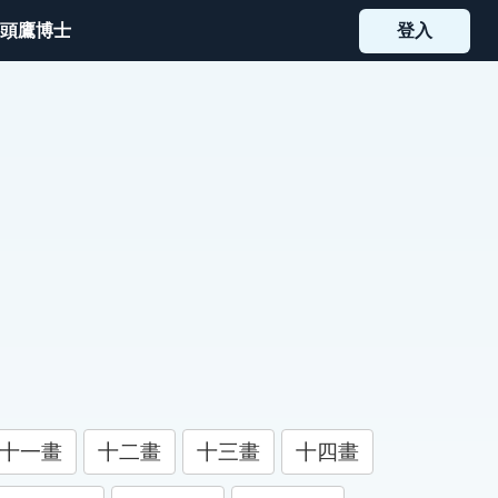
頭鷹博士
登入
十一畫
十二畫
十三畫
十四畫