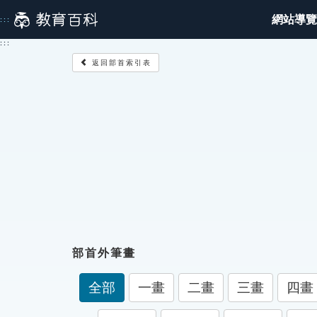
跳
網站導覽
:::
到
主
:::
要
返回部首索引表
內
容
部首外筆畫
全部
一畫
二畫
三畫
四畫