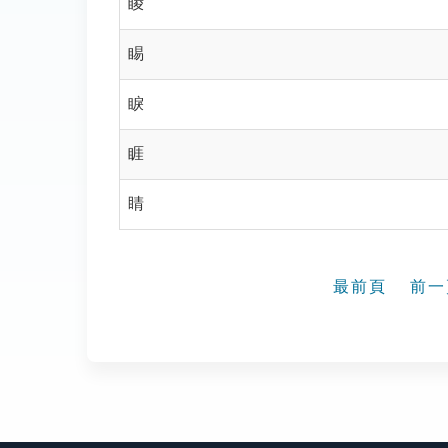
睖
睗
睙
睚
睛
最前頁
前一