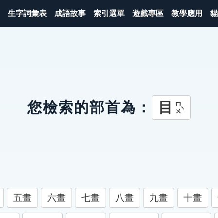
生字詞彙表
成語故事
索引選單
遊戲專區
教學應用
貓
目
您檢索的部首為：
ㄇㄨˋ
五畫
六畫
七畫
八畫
九畫
十畫