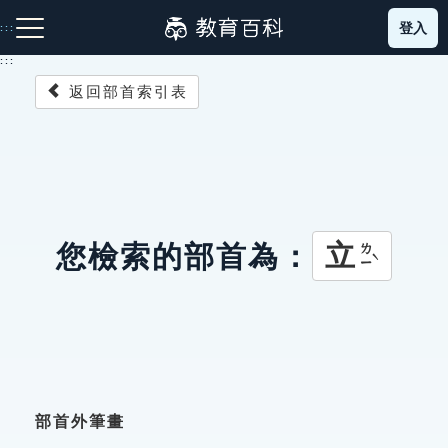
跳
登入
:::
到
主
:::
要
返回部首索引表
內
容
注音索引圖示
筆畫索引圖示
部首索引表圖示
立
您檢索的部首為：
ㄌㄧˋ
網站導覽
生字詞彙表
成語故事
部首外筆畫