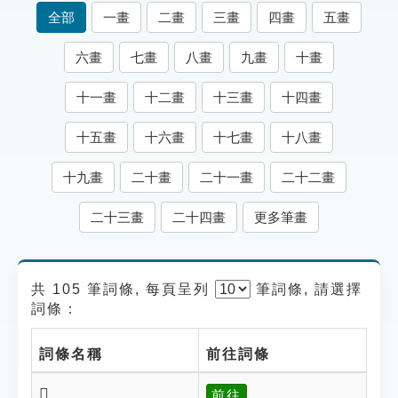
索引選單
全部
一畫
二畫
三畫
四畫
五畫
知識索引
六畫
七畫
八畫
九畫
十畫
單字索引
十一畫
十二畫
十三畫
十四畫
生命大百科索引
十五畫
十六畫
十七畫
十八畫
遊戲專區
十九畫
二十畫
二十一畫
二十二畫
教學應用
二十三畫
二十四畫
更多筆畫
貓頭鷹博士
共 105 筆詞條, 每頁呈列
筆
詞條, 請選擇
詞條：
詞條名稱
前往詞條
𥪰
前往