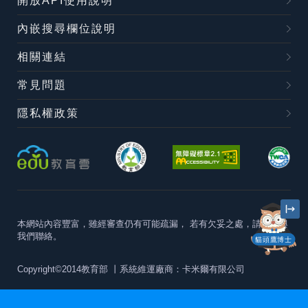
開放API使用說明
內嵌搜尋欄位說明
相關連結
常見問題
隱私權政策
本網站內容豐富，雖經審查仍有可能疏漏，
若有欠妥之處，請隨時與
我們聯絡。
貓頭鷹博士
Copyright©2014教育部
丨系統維運廠商：卡米爾有限公司
本站建議最佳瀏覽器版本為
Chrome 63+、Firefox57+、Edge79+及