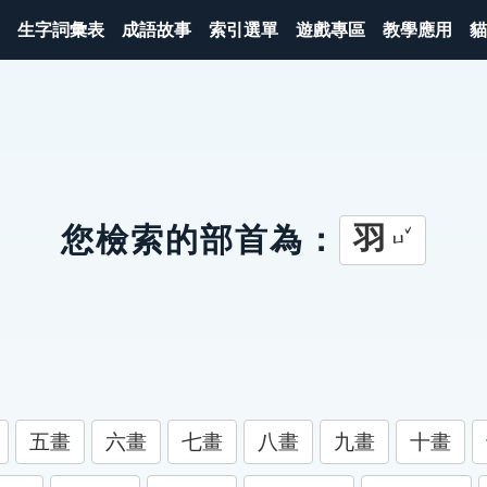
生字詞彙表
成語故事
索引選單
遊戲專區
教學應用
貓
羽
您檢索的部首為：
ㄩˇ
五畫
六畫
七畫
八畫
九畫
十畫