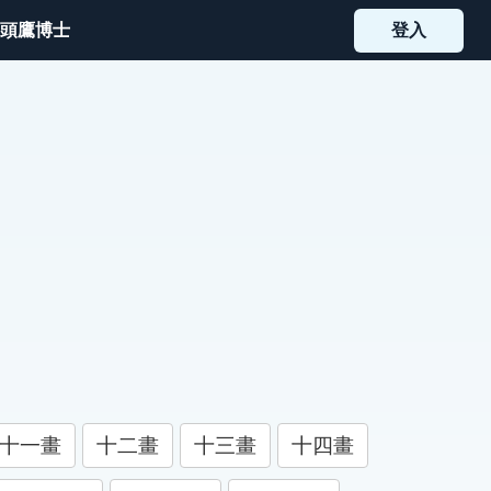
頭鷹博士
登入
十一畫
十二畫
十三畫
十四畫