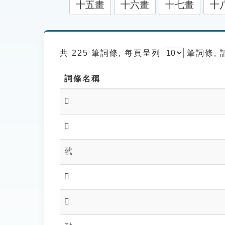
十五畫
十六畫
十七畫
十
共 225 筆詞條, 每頁呈列
筆
詞條,
詞條名稱
𦏲
𦏴
𦏵
𦏶
𦏷