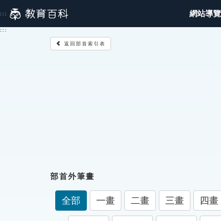
跳
網站導覽
:::
到
主
:::
要
返回部首索引表
內
容
部首外筆畫
全部
一畫
二畫
三畫
四畫