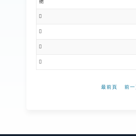
𦏸
𦏹
𦏺
𦏻
𦏼
最前頁
前一