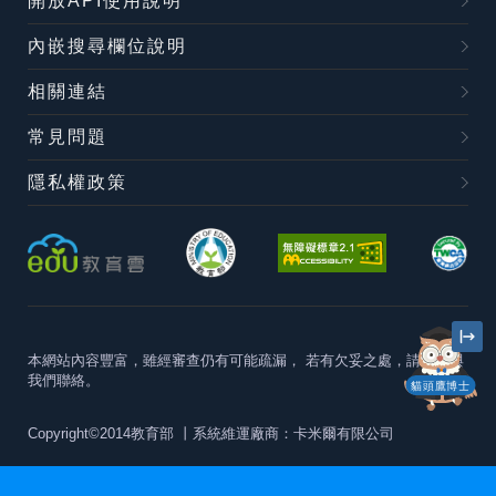
開放API使用說明
內嵌搜尋欄位說明
相關連結
常見問題
隱私權政策
本網站內容豐富，雖經審查仍有可能疏漏，
若有欠妥之處，請隨時與
我們聯絡。
貓頭鷹博士
Copyright©2014教育部
丨系統維運廠商：卡米爾有限公司
本站建議最佳瀏覽器版本為
Chrome 63+、Firefox57+、Edge79+及