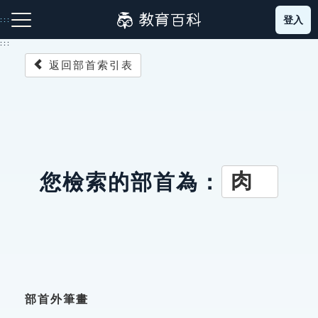
跳
登入
:::
到
主
:::
要
返回部首索引表
內
容
注音索引圖示
筆畫索引圖示
部首索引表圖示
肉
您檢索的部首為：
網站導覽
生字詞彙表
成語故事
部首外筆畫