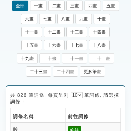
索引選單
全部
一畫
二畫
三畫
四畫
五畫
知識索引
六畫
七畫
八畫
九畫
十畫
單字索引
十一畫
十二畫
十三畫
十四畫
生命大百科索引
十五畫
十六畫
十七畫
十八畫
遊戲專區
十九畫
二十畫
二十一畫
二十二畫
教學應用
二十三畫
二十四畫
更多筆畫
貓頭鷹博士
共 826 筆詞條, 每頁呈列
筆
詞條, 請選擇
詞條：
詞條名稱
前往詞條
胶
前往