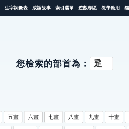
生字詞彙表
成語故事
索引選單
遊戲專區
教學應用
貓
辵
您檢索的部首為：
五畫
六畫
七畫
八畫
九畫
十畫