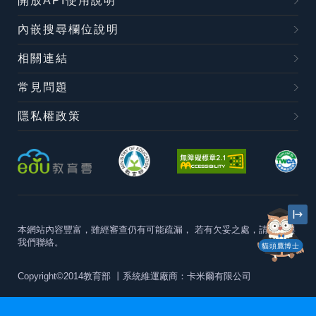
開放API使用說明
內嵌搜尋欄位說明
相關連結
常見問題
隱私權政策
本網站內容豐富，雖經審查仍有可能疏漏，
若有欠妥之處，請隨時與
我們聯絡。
貓頭鷹博士
Copyright©2014教育部
丨系統維運廠商：卡米爾有限公司
本站建議最佳瀏覽器版本為
Chrome 63+、Firefox57+、Edge79+及