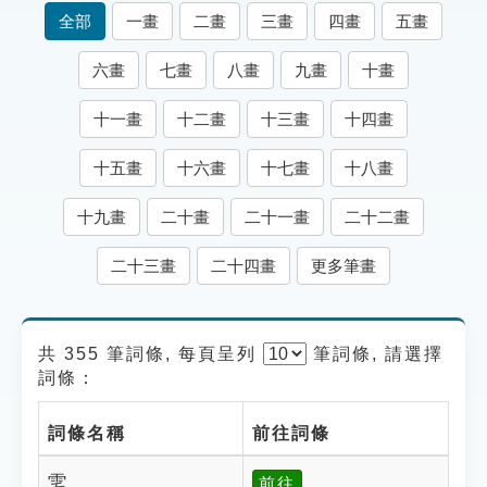
索引選單
全部
一畫
二畫
三畫
四畫
五畫
知識索引
六畫
七畫
八畫
九畫
十畫
單字索引
十一畫
十二畫
十三畫
十四畫
生命大百科索引
十五畫
十六畫
十七畫
十八畫
遊戲專區
十九畫
二十畫
二十一畫
二十二畫
教學應用
二十三畫
二十四畫
更多筆畫
貓頭鷹博士
共 355 筆詞條, 每頁呈列
筆
詞條, 請選擇
詞條：
詞條名稱
前往詞條
䨋
前往