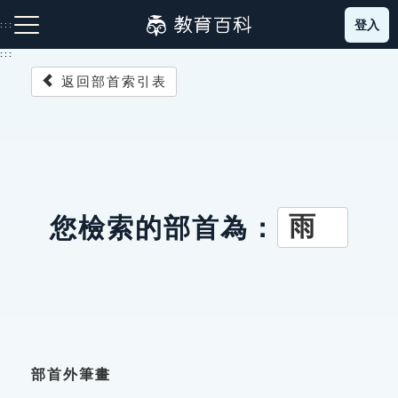
跳
登入
:::
到
主
:::
要
返回部首索引表
內
容
注音索引圖示
筆畫索引圖示
部首索引表圖示
雨
您檢索的部首為：
網站導覽
生字詞彙表
成語故事
部首外筆畫