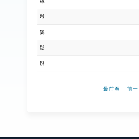
䰊
䰊
䰋
䰌
䰌
最前頁
前一