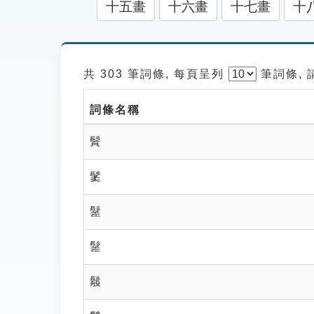
十五畫
十六畫
十七畫
十
共 303 筆詞條, 每頁呈列
筆
詞條,
詞條名稱
䰅
䰆
䰈
䰈
䰉