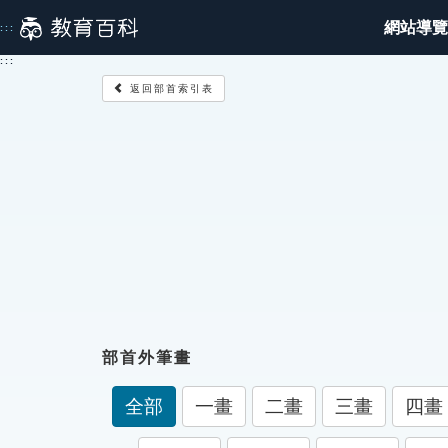
跳
網站導覽
:::
到
主
:::
要
返回部首索引表
內
容
部首外筆畫
全部
一畫
二畫
三畫
四畫