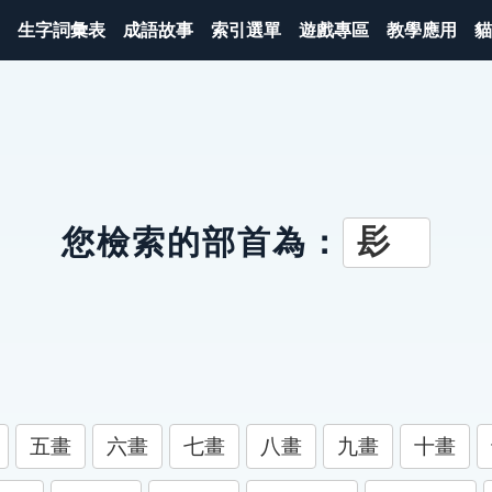
生字詞彙表
成語故事
索引選單
遊戲專區
教學應用
貓
髟
您檢索的部首為：
五畫
六畫
七畫
八畫
九畫
十畫