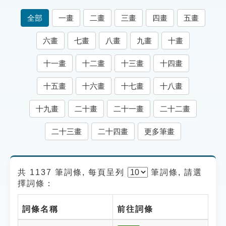
索引選單
全部
一畫
二畫
三畫
四畫
五畫
知識索引
六畫
七畫
八畫
九畫
十畫
單字索引
十一畫
十二畫
十三畫
十四畫
生命大百科索引
十五畫
十六畫
十七畫
十八畫
遊戲專區
十九畫
二十畫
二十一畫
二十二畫
教學應用
二十三畫
二十四畫
更多筆畫
貓頭鷹博士
共 1137 筆詞條, 每頁呈列
筆
詞條, 請選
擇詞條：
詞條名稱
前往詞條