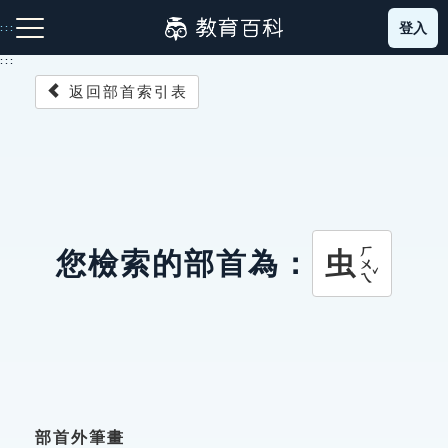
跳
登入
:::
到
主
:::
要
返回部首索引表
內
容
注音索引圖示
筆畫索引圖示
部首索引表圖示
ㄏㄨㄟˇ
虫
您檢索的部首為：
網站導覽
生字詞彙表
成語故事
部首外筆畫