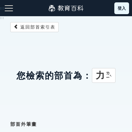
跳
登入
:::
到
主
:::
要
返回部首索引表
內
容
注音索引圖示
筆畫索引圖示
部首索引表圖示
力
您檢索的部首為：
ㄌㄧˋ
網站導覽
生字詞彙表
成語故事
部首外筆畫