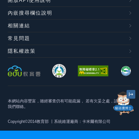
開放API使用說明
內嵌搜尋欄位說明
相關連結
常見問題
隱私權政策
本網站內容豐富，雖經審查仍有可能疏漏，
若有欠妥之處，請隨時與
我們聯絡。
貓頭鷹博士
Copyright©2014教育部
丨系統維運廠商：卡米爾有限公司
本站建議最佳瀏覽器版本為
Chrome 63+、Firefox57+、Edge79+及