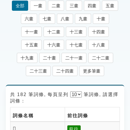
索引選單
全部
一畫
二畫
三畫
四畫
五畫
知識索引
六畫
七畫
八畫
九畫
十畫
單字索引
十一畫
十二畫
十三畫
十四畫
生命大百科索引
十五畫
十六畫
十七畫
十八畫
遊戲專區
十九畫
二十畫
二十一畫
二十二畫
教學應用
二十三畫
二十四畫
更多筆畫
貓頭鷹博士
共 182 筆詞條, 每頁呈列
筆
詞條, 請選擇
詞條：
詞條名稱
前往詞條
𠠶
前往