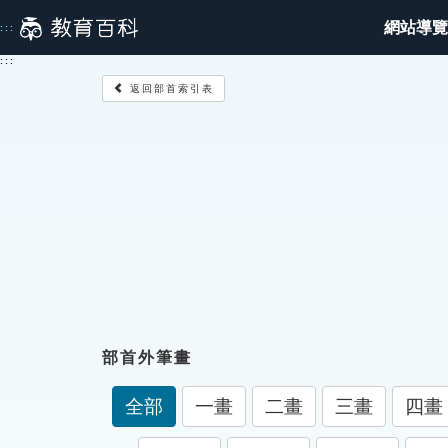
跳
網站導覽
:::
到
主
:::
要
返回部首索引表
內
容
部首外筆畫
全部
一畫
二畫
三畫
四畫