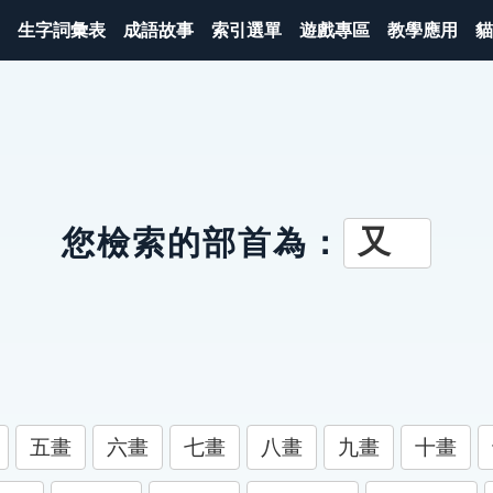
生字詞彙表
成語故事
索引選單
遊戲專區
教學應用
貓
又
您檢索的部首為：
五畫
六畫
七畫
八畫
九畫
十畫