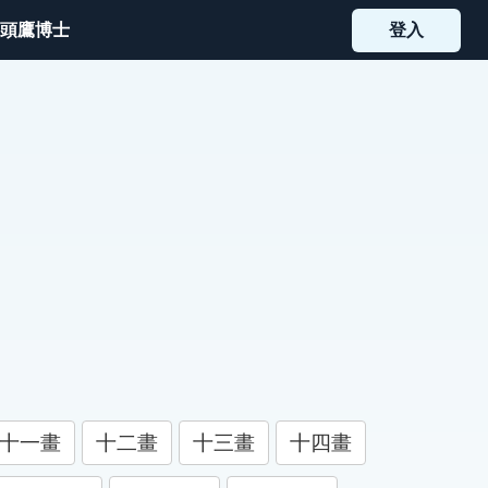
頭鷹博士
登入
十一畫
十二畫
十三畫
十四畫