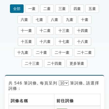
索引選單
全部
一畫
二畫
三畫
四畫
五畫
知識索引
六畫
七畫
八畫
九畫
十畫
單字索引
十一畫
十二畫
十三畫
十四畫
生命大百科索引
十五畫
十六畫
十七畫
十八畫
遊戲專區
十九畫
二十畫
二十一畫
二十二畫
教學應用
二十三畫
二十四畫
更多筆畫
貓頭鷹博士
共 546 筆詞條, 每頁呈列
筆
詞條, 請選擇
詞條：
詞條名稱
前往詞條