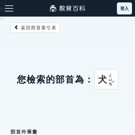
跳
登入
:::
到
主
:::
要
返回部首索引表
內
容
注音索引圖示
筆畫索引圖示
部首索引表圖示
ㄑㄩㄢˇ
犬
您檢索的部首為：
網站導覽
生字詞彙表
成語故事
部首外筆畫