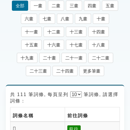
索引選單
全部
一畫
二畫
三畫
四畫
五畫
知識索引
六畫
七畫
八畫
九畫
十畫
單字索引
十一畫
十二畫
十三畫
十四畫
生命大百科索引
十五畫
十六畫
十七畫
十八畫
遊戲專區
十九畫
二十畫
二十一畫
二十二畫
教學應用
二十三畫
二十四畫
更多筆畫
貓頭鷹博士
共 111 筆詞條, 每頁呈列
筆
詞條, 請選擇
詞條：
詞條名稱
前往詞條
𥀭
前往