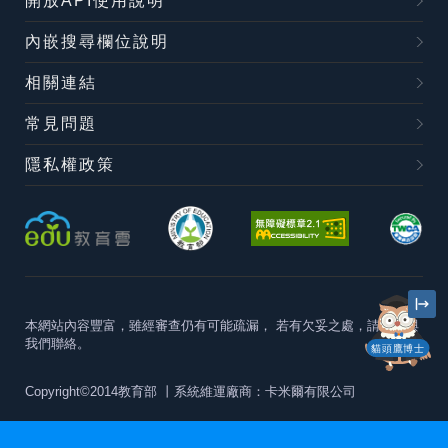
開放API使用說明
內嵌搜尋欄位說明
相關連結
常見問題
隱私權政策
本網站內容豐富，雖經審查仍有可能疏漏，
若有欠妥之處，請隨時與
我們聯絡。
貓頭鷹博士
Copyright©2014教育部
丨系統維運廠商：卡米爾有限公司
本站建議最佳瀏覽器版本為
Chrome 63+、Firefox57+、Edge79+及