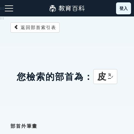
跳
登入
:::
到
主
:::
要
返回部首索引表
內
容
注音索引圖示
筆畫索引圖示
部首索引表圖示
皮
您檢索的部首為：
ㄆㄧˊ
網站導覽
生字詞彙表
成語故事
部首外筆畫