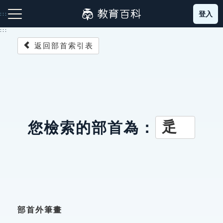
跳
登入
:::
到
主
:::
要
返回部首索引表
內
容
注音索引圖示
筆畫索引圖示
部首索引表圖示
辵
您檢索的部首為：
網站導覽
生字詞彙表
成語故事
部首外筆畫