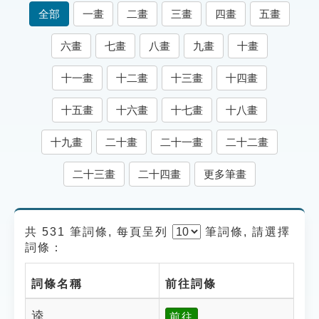
索引選單
全部
一畫
二畫
三畫
四畫
五畫
知識索引
六畫
七畫
八畫
九畫
十畫
單字索引
十一畫
十二畫
十三畫
十四畫
生命大百科索引
十五畫
十六畫
十七畫
十八畫
遊戲專區
十九畫
二十畫
二十一畫
二十二畫
教學應用
二十三畫
二十四畫
更多筆畫
貓頭鷹博士
共 531 筆詞條, 每頁呈列
筆
詞條, 請選擇
詞條：
詞條名稱
前往詞條
逵
前往