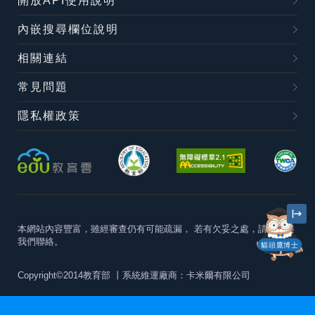
開放API使用說明
內嵌搜尋欄位說明
相關連結
常見問題
隱私權政策
本網站內容豐富，雖經審查仍有可能疏漏，
若有欠妥之處，請隨時與
我們聯絡。
貓頭鷹博士
Copyright©2014教育部
丨系統維運廠商：卡米爾有限公司
本站建議最佳瀏覽器版本為
Chrome 63+、Firefox57+、Edge79+及