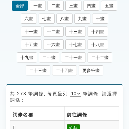
索引選單
全部
一畫
二畫
三畫
四畫
五畫
知識索引
六畫
七畫
八畫
九畫
十畫
單字索引
十一畫
十二畫
十三畫
十四畫
生命大百科索引
十五畫
十六畫
十七畫
十八畫
遊戲專區
十九畫
二十畫
二十一畫
二十二畫
教學應用
二十三畫
二十四畫
更多筆畫
貓頭鷹博士
共 278 筆詞條, 每頁呈列
筆
詞條, 請選擇
詞條：
詞條名稱
前往詞條
𨾪
前往