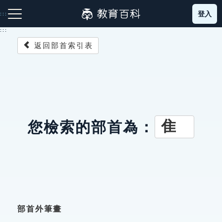
跳
登入
:::
到
主
:::
要
返回部首索引表
內
容
注音索引圖示
筆畫索引圖示
部首索引表圖示
隹
您檢索的部首為：
網站導覽
生字詞彙表
成語故事
部首外筆畫