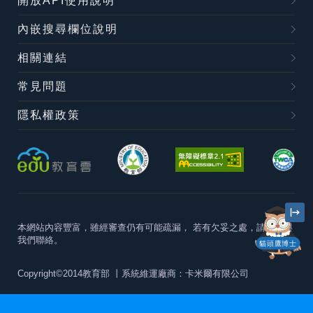
開放API使用說明
內嵌搜尋欄位說明
相關連結
常見問題
隱私權政策
本網站內容豐富，雖經審查仍有可能疏漏，
若有欠妥之處，請隨時與
我們聯絡。
貓頭鷹博士
Copyright©2014教育部
丨系統維運廠商：卡米爾有限公司
本站建議最佳瀏覽器版本為
Chrome 63+、Firefox57+、Edge79+及