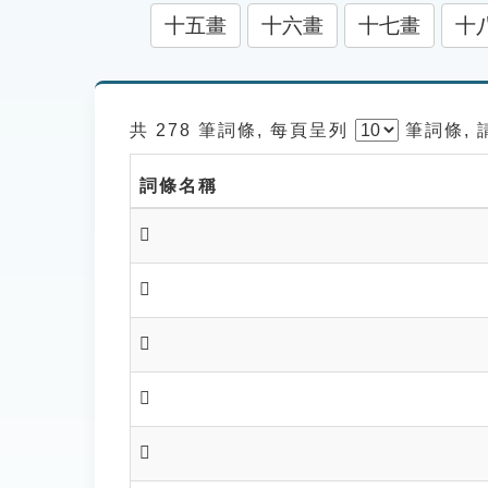
十五畫
十六畫
十七畫
十
共 278 筆詞條, 每頁呈列
筆
詞條,
詞條名稱
𨾪
𨾫
𨾮
𨾯
𨾲