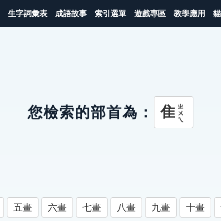
生字詞彙表
成語故事
索引選單
遊戲專區
教學應用
貓
ㄓㄨㄟ
隹
您檢索的部首為：
五畫
六畫
七畫
八畫
九畫
十畫