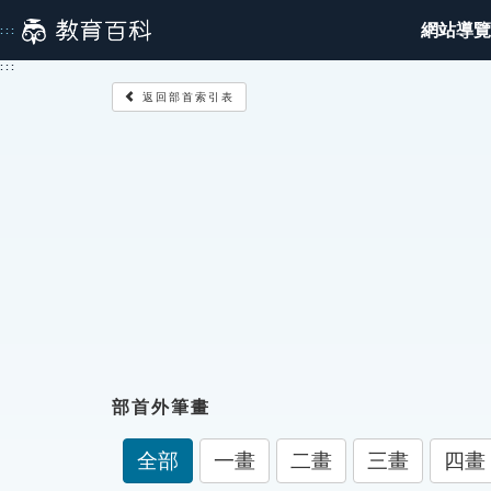
跳
網站導覽
:::
到
主
:::
要
返回部首索引表
內
容
部首外筆畫
全部
一畫
二畫
三畫
四畫