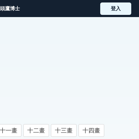
頭鷹博士
登入
十一畫
十二畫
十三畫
十四畫