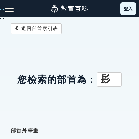
跳
登入
:::
到
主
:::
要
返回部首索引表
內
容
注音索引圖示
筆畫索引圖示
部首索引表圖示
髟
您檢索的部首為：
網站導覽
生字詞彙表
成語故事
部首外筆畫