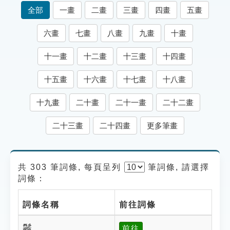
索引選單
全部
一畫
二畫
三畫
四畫
五畫
知識索引
六畫
七畫
八畫
九畫
十畫
單字索引
十一畫
十二畫
十三畫
十四畫
生命大百科索引
十五畫
十六畫
十七畫
十八畫
遊戲專區
十九畫
二十畫
二十一畫
二十二畫
教學應用
二十三畫
二十四畫
更多筆畫
貓頭鷹博士
共 303 筆詞條, 每頁呈列
筆
詞條, 請選擇
詞條：
詞條名稱
前往詞條
䰍
前往