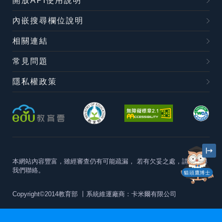
開放API使用說明
內嵌搜尋欄位說明
相關連結
常見問題
隱私權政策
本網站內容豐富，雖經審查仍有可能疏漏，
若有欠妥之處，請隨時與
我們聯絡。
貓頭鷹博士
Copyright©2014教育部
丨系統維運廠商：卡米爾有限公司
本站建議最佳瀏覽器版本為
Chrome 63+、Firefox57+、Edge79+及