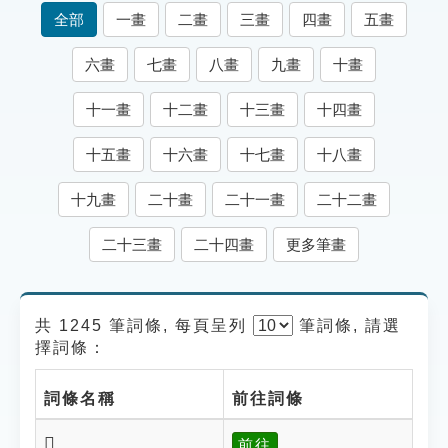
索引選單
全部
一畫
二畫
三畫
四畫
五畫
知識索引
六畫
七畫
八畫
九畫
十畫
單字索引
十一畫
十二畫
十三畫
十四畫
生命大百科索引
十五畫
十六畫
十七畫
十八畫
遊戲專區
十九畫
二十畫
二十一畫
二十二畫
教學應用
二十三畫
二十四畫
更多筆畫
貓頭鷹博士
共 1245 筆詞條, 每頁呈列
筆
詞條, 請選
擇詞條：
詞條名稱
前往詞條
𢹐
前往