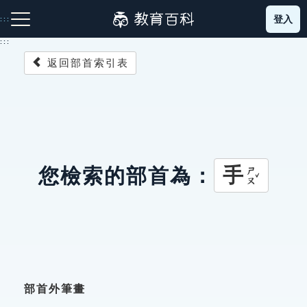
跳
登入
:::
到
主
:::
要
返回部首索引表
內
容
注音索引圖示
筆畫索引圖示
部首索引表圖示
手
您檢索的部首為：
ㄕㄡˇ
網站導覽
生字詞彙表
成語故事
部首外筆畫