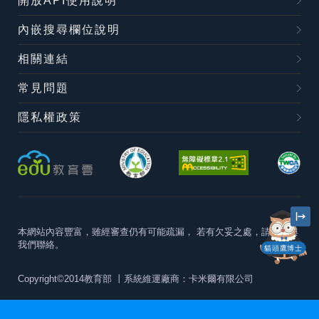
開放API使用說明
內嵌搜尋欄位說明
相關連結
常見問題
隱私權政策
本網站內容豐富，雖經審查仍有可能疏漏，
若有欠妥之處，請隨時與
我們聯絡。
貓頭鷹博士
Copyright©2014教育部
丨系統維運廠商：卡米爾有限公司
本站建議最佳瀏覽器版本為
Chrome 63+、Firefox57+、Edge79+及