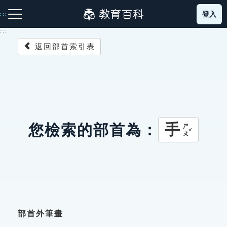
跳
登入
:::
到
主
:::
要
返回部首索引表
內
容
注音索引圖示
筆畫索引圖示
部首索引表圖示
手
您檢索的部首為：
ㄕㄡˇ
網站導覽
生字詞彙表
成語故事
部首外筆畫