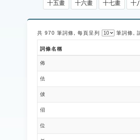
十五畫
十六畫
十七畫
十
共 970 筆詞條, 每頁呈列
筆
詞條,
詞條名稱
佈
佉
佊
佋
位