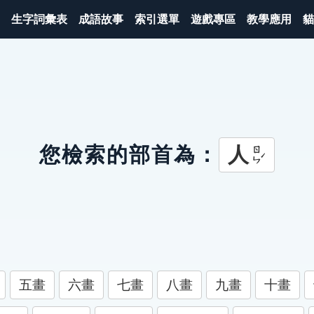
生字詞彙表
成語故事
索引選單
遊戲專區
教學應用
貓
人
您檢索的部首為：
ㄖㄣˊ
五畫
六畫
七畫
八畫
九畫
十畫