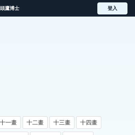
頭鷹博士
登入
十一畫
十二畫
十三畫
十四畫