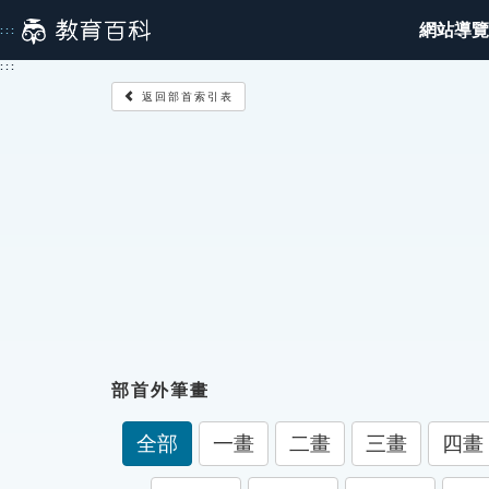
跳
網站導覽
:::
到
主
:::
要
返回部首索引表
內
容
部首外筆畫
全部
一畫
二畫
三畫
四畫