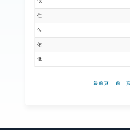
低
住
佐
佑
佌
最前頁
前一