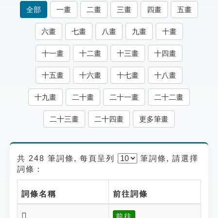
索引選單
全部
一畫
二畫
三畫
四畫
五畫
知識索引
六畫
七畫
八畫
九畫
十畫
單字索引
十一畫
十二畫
十三畫
十四畫
生命大百科索引
十五畫
十六畫
十七畫
十八畫
遊戲專區
十九畫
二十畫
二十一畫
二十二畫
教學應用
二十三畫
二十四畫
更多筆畫
貓頭鷹博士
共 248 筆詞條, 每頁呈列
筆
詞條, 請選擇
詞條：
詞條名稱
前往詞條
𢓐
前往