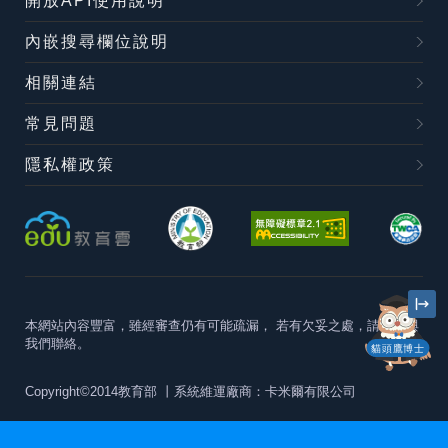
開放API使用說明
內嵌搜尋欄位說明
相關連結
常見問題
隱私權政策
本網站內容豐富，雖經審查仍有可能疏漏，
若有欠妥之處，請隨時與
我們聯絡。
貓頭鷹博士
Copyright©2014教育部
丨系統維運廠商：卡米爾有限公司
本站建議最佳瀏覽器版本為
Chrome 63+、Firefox57+、Edge79+及