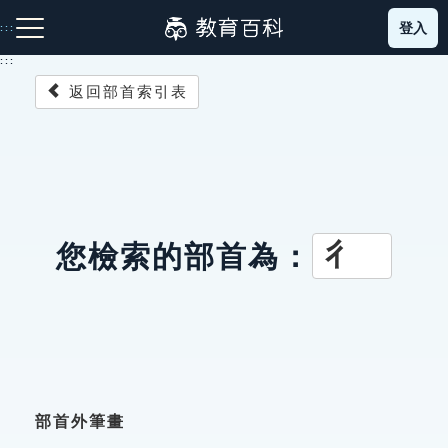
跳
登入
:::
到
主
:::
要
返回部首索引表
內
容
注音索引圖示
筆畫索引圖示
部首索引表圖示
彳
您檢索的部首為：
網站導覽
生字詞彙表
成語故事
部首外筆畫