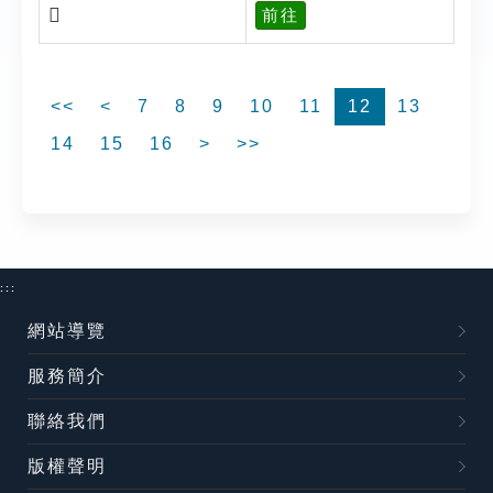
𣢍
前往
<<
<
7
8
9
10
11
12
13
14
15
16
>
>>
:::
網站導覽
服務簡介
聯絡我們
版權聲明