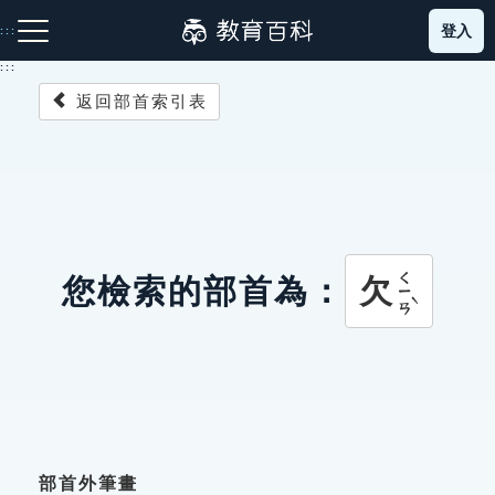
跳
登入
:::
到
主
:::
要
返回部首索引表
內
容
注音索引圖示
筆畫索引圖示
部首索引表圖示
ㄑㄧㄢˋ
欠
您檢索的部首為：
網站導覽
生字詞彙表
成語故事
部首外筆畫