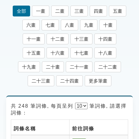
索引選單
全部
一畫
二畫
三畫
四畫
五畫
知識索引
六畫
七畫
八畫
九畫
十畫
單字索引
十一畫
十二畫
十三畫
十四畫
生命大百科索引
十五畫
十六畫
十七畫
十八畫
遊戲專區
十九畫
二十畫
二十一畫
二十二畫
教學應用
二十三畫
二十四畫
更多筆畫
貓頭鷹博士
共 248 筆詞條, 每頁呈列
筆
詞條, 請選擇
詞條：
詞條名稱
前往詞條