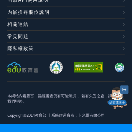
開放API使用說明
內嵌搜尋欄位說明
相關連結
常見問題
隱私權政策
本網站內容豐富，雖經審查仍有可能疏漏，
若有欠妥之處，請隨時與
我們聯絡。
貓頭鷹博士
Copyright©2014教育部
丨系統維運廠商：卡米爾有限公司
本站建議最佳瀏覽器版本為
Chrome 63+、Firefox57+、Edge79+及