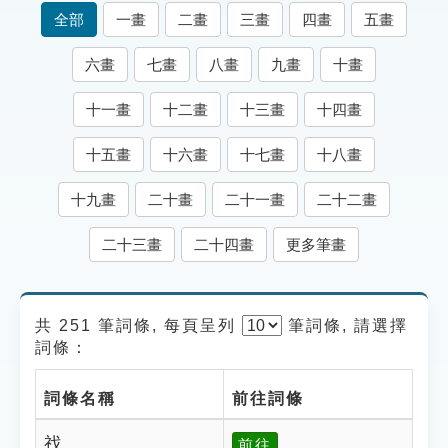
索引選單
全部
一畫
二畫
三畫
四畫
五畫
知識索引
六畫
七畫
八畫
九畫
十畫
單字索引
十一畫
十二畫
十三畫
十四畫
生命大百科索引
十五畫
十六畫
十七畫
十八畫
遊戲專區
十九畫
二十畫
二十一畫
二十二畫
教學應用
二十三畫
二十四畫
更多筆畫
貓頭鷹博士
共 251 筆詞條, 每頁呈列
筆
詞條, 請選擇
詞條：
詞條名稱
前往詞條
䄀
前往