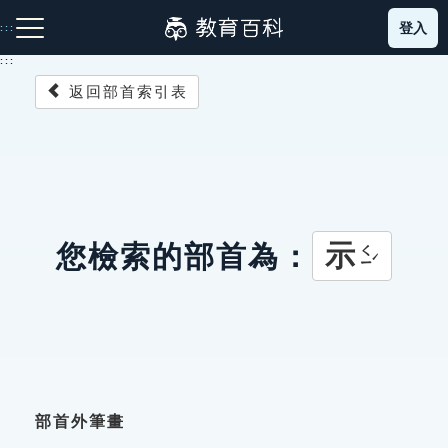
跳
登入
:::
到
主
:::
要
返回部首索引表
內
容
注音索引圖示
筆畫索引圖示
部首索引表圖示
示
您檢索的部首為：
ㄑㄧˊ
網站導覽
生字詞彙表
成語故事
部首外筆畫