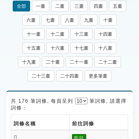
索引選單
全部
一畫
二畫
三畫
四畫
五畫
知識索引
六畫
七畫
八畫
九畫
十畫
單字索引
十一畫
十二畫
十三畫
十四畫
生命大百科索引
十五畫
十六畫
十七畫
十八畫
遊戲專區
十九畫
二十畫
二十一畫
二十二畫
教學應用
二十三畫
二十四畫
更多筆畫
貓頭鷹博士
共 176 筆詞條, 每頁呈列
筆
詞條, 請選擇
詞條：
詞條名稱
前往詞條
𦎃
前往