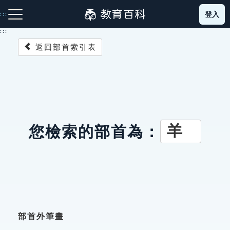
跳
登入
:::
到
主
:::
要
返回部首索引表
內
容
注音索引圖示
筆畫索引圖示
部首索引表圖示
羊
您檢索的部首為：
網站導覽
生字詞彙表
成語故事
部首外筆畫