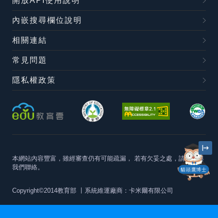
開放API使用說明
內嵌搜尋欄位說明
相關連結
常見問題
隱私權政策
本網站內容豐富，雖經審查仍有可能疏漏，
若有欠妥之處，請隨時與
我們聯絡。
貓頭鷹博士
Copyright©2014教育部
丨系統維運廠商：卡米爾有限公司
本站建議最佳瀏覽器版本為
Chrome 63+、Firefox57+、Edge79+及