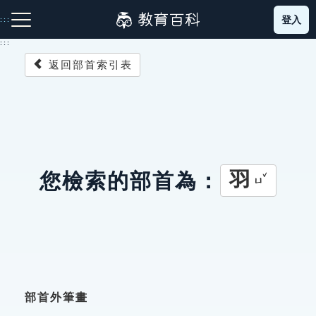
跳
登入
:::
到
主
:::
要
返回部首索引表
內
容
注音索引圖示
筆畫索引圖示
部首索引表圖示
羽
您檢索的部首為：
ㄩˇ
網站導覽
生字詞彙表
成語故事
部首外筆畫