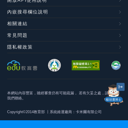
開放API使用說明
內嵌搜尋欄位說明
相關連結
常見問題
隱私權政策
本網站內容豐富，雖經審查仍有可能疏漏，
若有欠妥之處，請隨時與
我們聯絡。
貓頭鷹博士
Copyright©2014教育部
丨系統維運廠商：卡米爾有限公司
本站建議最佳瀏覽器版本為
Chrome 63+、Firefox57+、Edge79+及