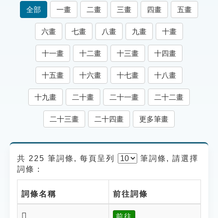
索引選單
全部
一畫
二畫
三畫
四畫
五畫
知識索引
六畫
七畫
八畫
九畫
十畫
單字索引
十一畫
十二畫
十三畫
十四畫
生命大百科索引
十五畫
十六畫
十七畫
十八畫
遊戲專區
十九畫
二十畫
二十一畫
二十二畫
教學應用
二十三畫
二十四畫
更多筆畫
貓頭鷹博士
共 225 筆詞條, 每頁呈列
筆
詞條, 請選擇
詞條：
詞條名稱
前往詞條
𦐋
前往